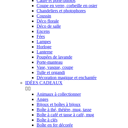
Cadre et porte-photos
Coupe en verre, corbeille en osier
Chandeliers et photophores
Coussin
Déco florale
Déco de salle
Encens
Fées
Lampes
Horloge
Lanterne
Poupées de lavande
Porte-manteau
Vase, vasque, coupe
Tulle et organdi
Décoration magique et enchantée
IDÉES CADEAUX


Animaux à collectionner
Anges
Bijoux et boîtes à bijoux
Boîte à thé, théière, mug, tasse
Boîte à café et tasse à café, mug
Boîte à clés
Boîte en fer décorée