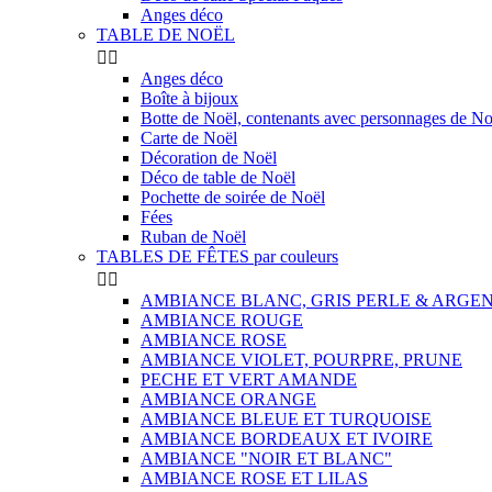
Anges déco
TABLE DE NOËL


Anges déco
Boîte à bijoux
Botte de Noël, contenants avec personnages de No
Carte de Noël
Décoration de Noël
Déco de table de Noël
Pochette de soirée de Noël
Fées
Ruban de Noël
TABLES DE FÊTES par couleurs


AMBIANCE BLANC, GRIS PERLE & ARGE
AMBIANCE ROUGE
AMBIANCE ROSE
AMBIANCE VIOLET, POURPRE, PRUNE
PECHE ET VERT AMANDE
AMBIANCE ORANGE
AMBIANCE BLEUE ET TURQUOISE
AMBIANCE BORDEAUX ET IVOIRE
AMBIANCE "NOIR ET BLANC"
AMBIANCE ROSE ET LILAS