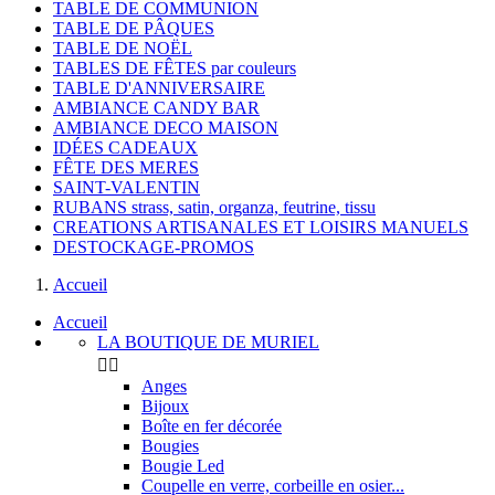
TABLE DE COMMUNION
TABLE DE PÂQUES
TABLE DE NOËL
TABLES DE FÊTES par couleurs
TABLE D'ANNIVERSAIRE
AMBIANCE CANDY BAR
AMBIANCE DECO MAISON
IDÉES CADEAUX
FÊTE DES MERES
SAINT-VALENTIN
RUBANS strass, satin, organza, feutrine, tissu
CREATIONS ARTISANALES ET LOISIRS MANUELS
DESTOCKAGE-PROMOS
Accueil
Accueil
LA BOUTIQUE DE MURIEL


Anges
Bijoux
Boîte en fer décorée
Bougies
Bougie Led
Coupelle en verre, corbeille en osier...