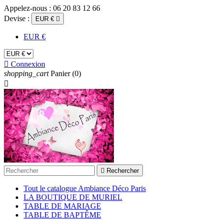
Appelez-nous :
06 20 83 12 66
Devise :
EUR €

EUR €

Connexion
shopping_cart
Panier
(0)


Rechercher
Tout le catalogue Ambiance Déco Paris
LA BOUTIQUE DE MURIEL
TABLE DE MARIAGE
TABLE DE BAPTÊME