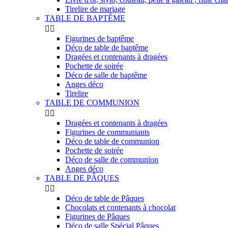
Tirelire de mariage
TABLE DE BAPTÊME


Figurines de baptême
Déco de table de baptême
Dragées et contenants à dragées
Pochette de soirée
Déco de salle de baptême
Anges déco
Tirelire
TABLE DE COMMUNION


Dragées et contenants à dragées
Figurines de communiants
Déco de table de communion
Pochette de soirée
Déco de salle de communion
Anges déco
TABLE DE PÂQUES


Déco de table de Pâques
Chocolats et contenants à chocolat
Figurines de Pâques
Déco de salle Spécial Pâques