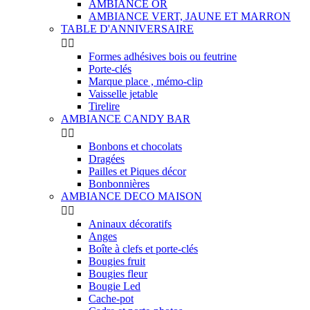
AMBIANCE OR
AMBIANCE VERT, JAUNE ET MARRON
TABLE D'ANNIVERSAIRE


Formes adhésives bois ou feutrine
Porte-clés
Marque place , mémo-clip
Vaisselle jetable
Tirelire
AMBIANCE CANDY BAR


Bonbons et chocolats
Dragées
Pailles et Piques décor
Bonbonnières
AMBIANCE DECO MAISON


Aninaux décoratifs
Anges
Boîte à clefs et porte-clés
Bougies fruit
Bougies fleur
Bougie Led
Cache-pot