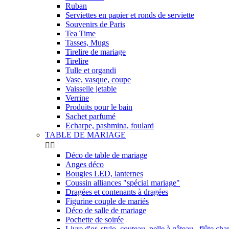
Ruban
Serviettes en papier et ronds de serviette
Souvenirs de Paris
Tea Time
Tasses, Mugs
Tirelire de mariage
Tirelire
Tulle et organdi
Vase, vasque, coupe
Vaisselle jetable
Verrine
Produits pour le bain
Sachet parfumé
Echarpe, pashmina, foulard
TABLE DE MARIAGE


Déco de table de mariage
Anges déco
Bougies LED, lanternes
Coussin alliances "spécial mariage"
Dragées et contenants à dragées
Figurine couple de mariés
Déco de salle de mariage
Pochette de soirée
Livre d'or, stylo, couteau, pelle à gâteau , flûte c