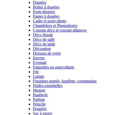
Dragées
Boîtes à dragées
Porte-dragées
Panier à dragées
Cadre et porte-photo
Chandeliers et Photophores
Coussin déco et coussin alliances
Déco florale
Déco de salle
Déco de table
Décoration
Dessous de verre
Encens
Eventail
Etiquettes ou autocollants
Fée
Lampe
Figurines mariés, baptême, communion
Huiles essentielles
Magnet
Papèterie
Parfum
Peluche
Poupées
Sac à mains