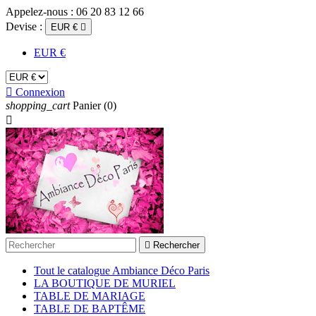
Appelez-nous :
06 20 83 12 66
Devise :
EUR €

EUR €

Connexion
shopping_cart
Panier
(0)


Rechercher
Tout le catalogue Ambiance Déco Paris
LA BOUTIQUE DE MURIEL
TABLE DE MARIAGE
TABLE DE BAPTÊME