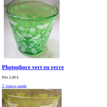
Photophore vert en verre
Prix
2,00 €

Aperçu rapide