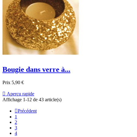
Bougie dans verre à...
Prix
5,90 €

Aperçu rapide
Affichage 1-12 de 43 article(s)

Précédent
1
2
3
4