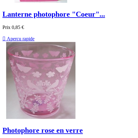
Lanterne photophore "Coeur"...
Prix
0,85 €

Aperçu rapide
Photophore rose en verre