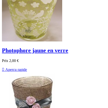
Photophore jaune en verre
Prix
2,00 €

Aperçu rapide