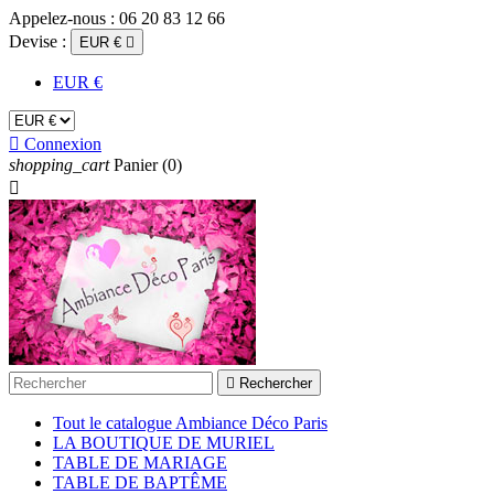
Appelez-nous :
06 20 83 12 66
Devise :
EUR €

EUR €

Connexion
shopping_cart
Panier
(0)


Rechercher
Tout le catalogue Ambiance Déco Paris
LA BOUTIQUE DE MURIEL
TABLE DE MARIAGE
TABLE DE BAPTÊME