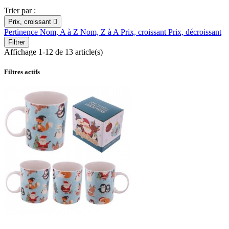
Trier par :
Prix, croissant

Pertinence
Nom, A à Z
Nom, Z à A
Prix, croissant
Prix, décroissant
Filtrer
Affichage 1-12 de 13 article(s)
Filtres actifs