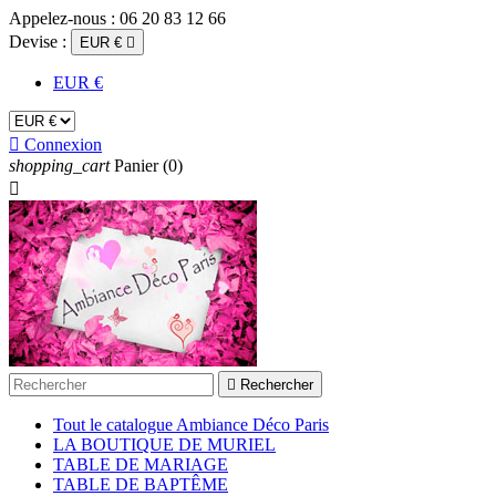
Appelez-nous :
06 20 83 12 66
Devise :
EUR €

EUR €

Connexion
shopping_cart
Panier
(0)


Rechercher
Tout le catalogue Ambiance Déco Paris
LA BOUTIQUE DE MURIEL
TABLE DE MARIAGE
TABLE DE BAPTÊME