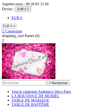
Appelez-nous :
06 20 83 12 66
Devise :
EUR €

EUR €

Connexion
shopping_cart
Panier
(0)


Rechercher
Tout le catalogue Ambiance Déco Paris
LA BOUTIQUE DE MURIEL
TABLE DE MARIAGE
TABLE DE BAPTÊME