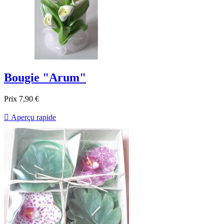
Bougie "Arum"
Prix
7,90 €

Aperçu rapide