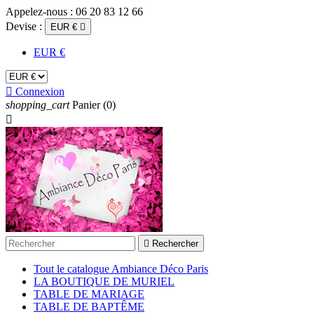
Appelez-nous :
06 20 83 12 66
Devise :
EUR €

EUR €

Connexion
shopping_cart
Panier
(0)


Rechercher
Tout le catalogue Ambiance Déco Paris
LA BOUTIQUE DE MURIEL
TABLE DE MARIAGE
TABLE DE BAPTÊME