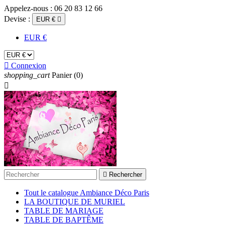
Appelez-nous :
06 20 83 12 66
Devise :
EUR €

EUR €

Connexion
shopping_cart
Panier
(0)


Rechercher
Tout le catalogue Ambiance Déco Paris
LA BOUTIQUE DE MURIEL
TABLE DE MARIAGE
TABLE DE BAPTÊME