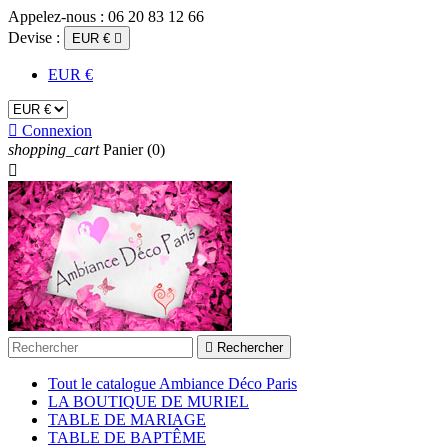
Appelez-nous :
06 20 83 12 66
Devise :
EUR €

EUR €

Connexion
shopping_cart
Panier
(0)


Rechercher
Tout le catalogue Ambiance Déco Paris
LA BOUTIQUE DE MURIEL
TABLE DE MARIAGE
TABLE DE BAPTÊME