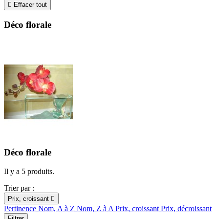

Effacer tout
Déco florale
Déco florale
Il y a 5 produits.
Trier par :
Prix, croissant

Pertinence
Nom, A à Z
Nom, Z à A
Prix, croissant
Prix, décroissant
Filtrer