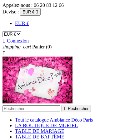
Appelez-nous :
06 20 83 12 66
Devise :
EUR €

EUR €

Connexion
shopping_cart
Panier
(0)


Rechercher
Tout le catalogue Ambiance Déco Paris
LA BOUTIQUE DE MURIEL
TABLE DE MARIAGE
TABLE DE BAPTÊME