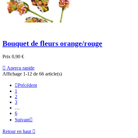
Bouquet de fleurs orange/rouge
Prix
0,90 €

Aperçu rapide
Affichage 1-12 de 66 article(s)

Précédent
1
2
3
…
6
Suivant

Retour en haut
