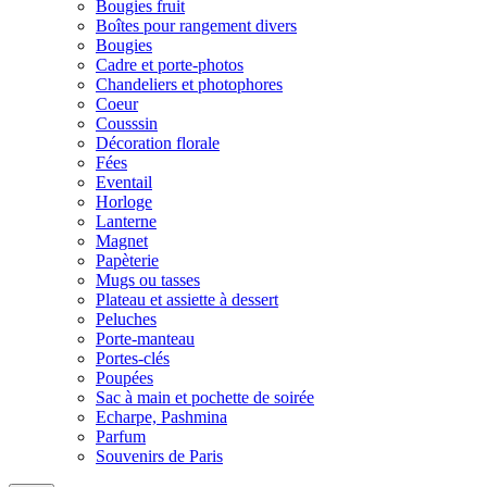
Bougies fruit
Boîtes pour rangement divers
Bougies
Cadre et porte-photos
Chandeliers et photophores
Coeur
Cousssin
Décoration florale
Fées
Eventail
Horloge
Lanterne
Magnet
Papèterie
Mugs ou tasses
Plateau et assiette à dessert
Peluches
Porte-manteau
Portes-clés
Poupées
Sac à main et pochette de soirée
Echarpe, Pashmina
Parfum
Souvenirs de Paris