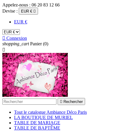
Appelez-nous :
06 20 83 12 66
Devise :
EUR €

EUR €

Connexion
shopping_cart
Panier
(0)


Rechercher
Tout le catalogue Ambiance Déco Paris
LA BOUTIQUE DE MURIEL
TABLE DE MARIAGE
TABLE DE BAPTÊME