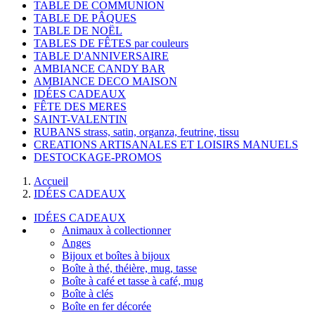
TABLE DE COMMUNION
TABLE DE PÂQUES
TABLE DE NOËL
TABLES DE FÊTES par couleurs
TABLE D'ANNIVERSAIRE
AMBIANCE CANDY BAR
AMBIANCE DECO MAISON
IDÉES CADEAUX
FÊTE DES MERES
SAINT-VALENTIN
RUBANS strass, satin, organza, feutrine, tissu
CREATIONS ARTISANALES ET LOISIRS MANUELS
DESTOCKAGE-PROMOS
Accueil
IDÉES CADEAUX
IDÉES CADEAUX
Animaux à collectionner
Anges
Bijoux et boîtes à bijoux
Boîte à thé, théière, mug, tasse
Boîte à café et tasse à café, mug
Boîte à clés
Boîte en fer décorée