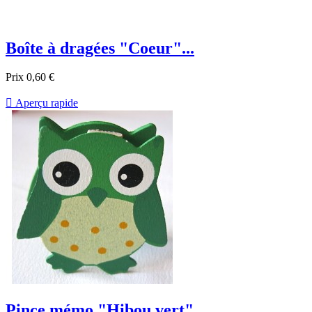
Boîte à dragées "Coeur"...
Prix
0,60 €

Aperçu rapide
Pince mémo "Hibou vert"