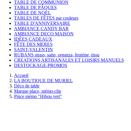
TABLE DE COMMUNION
TABLE DE PÂQUES
TABLE DE NOËL
TABLES DE FÊTES par couleurs
TABLE D'ANNIVERSAIRE
AMBIANCE CANDY BAR
AMBIANCE DECO MAISON
IDÉES CADEAUX
FÊTE DES MERES
SAINT-VALENTIN
RUBANS strass, satin, organza, feutrine, tissu
CREATIONS ARTISANALES ET LOISIRS MANUELS
DESTOCKAGE-PROMOS
Accueil
LA BOUTIQUE DE MURIEL
Déco de table
Marque place, mémo-clip
Pince mémo "Hibou vert"