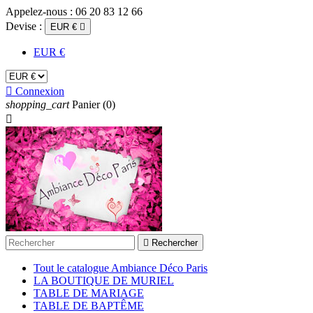
Appelez-nous :
06 20 83 12 66
Devise :
EUR €

EUR €

Connexion
shopping_cart
Panier
(0)


Rechercher
Tout le catalogue Ambiance Déco Paris
LA BOUTIQUE DE MURIEL
TABLE DE MARIAGE
TABLE DE BAPTÊME