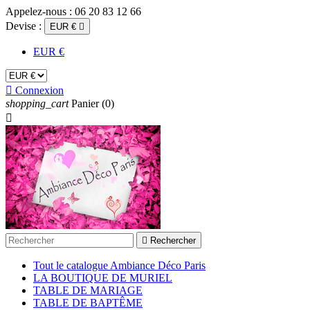
Appelez-nous :
06 20 83 12 66
Devise :
EUR €

EUR €

Connexion
shopping_cart
Panier
(0)


Rechercher
Tout le catalogue Ambiance Déco Paris
LA BOUTIQUE DE MURIEL
TABLE DE MARIAGE
TABLE DE BAPTÊME