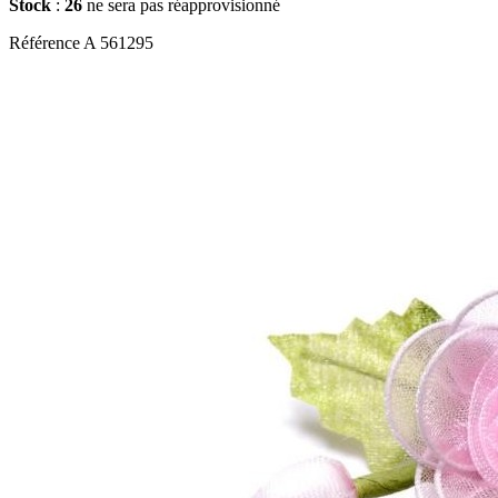
Stock
:
26
ne sera pas réapprovisionné
Référence
A 561295