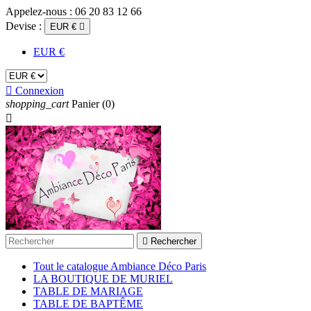
Appelez-nous :
06 20 83 12 66
Devise :
EUR €

EUR €

Connexion
shopping_cart
Panier
(0)


Rechercher
Tout le catalogue Ambiance Déco Paris
LA BOUTIQUE DE MURIEL
TABLE DE MARIAGE
TABLE DE BAPTÊME