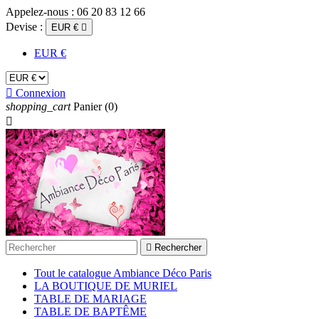
Appelez-nous :
06 20 83 12 66
Devise :
EUR €

EUR €

Connexion
shopping_cart
Panier
(0)


Rechercher
Tout le catalogue Ambiance Déco Paris
LA BOUTIQUE DE MURIEL
TABLE DE MARIAGE
TABLE DE BAPTÊME