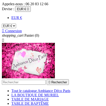
Appelez-nous :
06 20 83 12 66
Devise :
EUR €

EUR €

Connexion
shopping_cart
Panier
(0)


Rechercher
Tout le catalogue Ambiance Déco Paris
LA BOUTIQUE DE MURIEL
TABLE DE MARIAGE
TABLE DE BAPTÊME