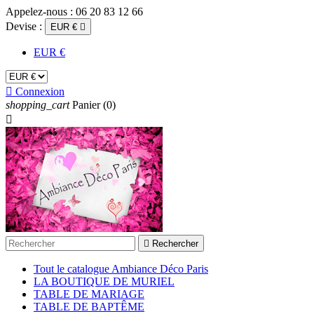
Appelez-nous :
06 20 83 12 66
Devise :
EUR €

EUR €

Connexion
shopping_cart
Panier
(0)


Rechercher
Tout le catalogue Ambiance Déco Paris
LA BOUTIQUE DE MURIEL
TABLE DE MARIAGE
TABLE DE BAPTÊME