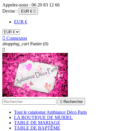
Appelez-nous :
06 20 83 12 66
Devise :
EUR €

EUR €

Connexion
shopping_cart
Panier
(0)


Rechercher
Tout le catalogue Ambiance Déco Paris
LA BOUTIQUE DE MURIEL
TABLE DE MARIAGE
TABLE DE BAPTÊME