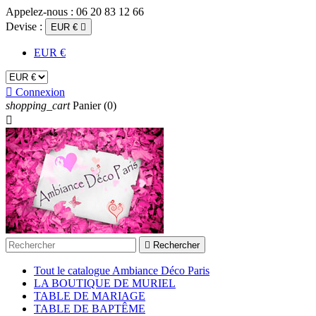
Appelez-nous :
06 20 83 12 66
Devise :
EUR €

EUR €

Connexion
shopping_cart
Panier
(0)


Rechercher
Tout le catalogue Ambiance Déco Paris
LA BOUTIQUE DE MURIEL
TABLE DE MARIAGE
TABLE DE BAPTÊME