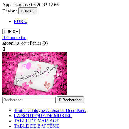
Appelez-nous :
06 20 83 12 66
Devise :
EUR €

EUR €

Connexion
shopping_cart
Panier
(0)


Rechercher
Tout le catalogue Ambiance Déco Paris
LA BOUTIQUE DE MURIEL
TABLE DE MARIAGE
TABLE DE BAPTÊME