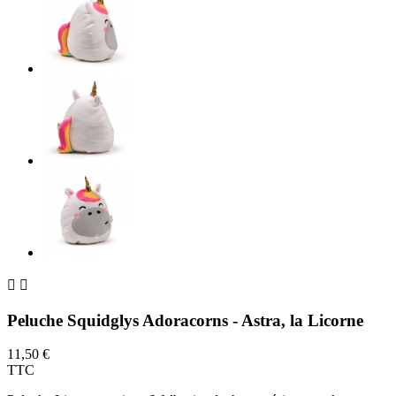


Peluche Squidglys Adoracorns - Astra, la Licorne
11,50 €
TTC