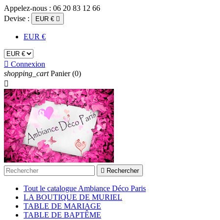
Appelez-nous :
06 20 83 12 66
Devise :
EUR €

EUR €

Connexion
shopping_cart
Panier
(0)


Rechercher
Tout le catalogue Ambiance Déco Paris
LA BOUTIQUE DE MURIEL
TABLE DE MARIAGE
TABLE DE BAPTÊME